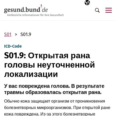
Пропустить навигацию
Выбранный язы
RU
М
Поиск
S01
S01.9
ICD-Code
S01.9: Открытая рана
головы неуточненной
локализации
У вас повреждена голова. В результате
травмы образовалась открытая рана.
Обычно кожа защищает организм от проникновения
болезнетворных микроорганизмов. При открытой ране
кожа повреждена. Из-за этого болезнетворные