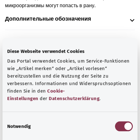
микроорганизмы могут попасть в рану.
Дополнительные обозначения
Указание
Diese Webseite verwendet Cookies
Das Portal verwendet Cookies, um Service-Funktionen
wie „Artikel merken“ oder „Artikel vorlesen“
Источник
bereitzustellen und die Nutzung der Seite zu
Предоставлено некоммерческой организацией Was
verbessern. Informationen und Widerspruchsoptionen
hab’ ich? GmbH по поручению Bundesministerium für
finden Sie in den
Cookie-
Gesundheit (BMG, Федеральное министерство
Einstellungen
der
Datenschutzerklärung
.
здравоохранения).
E
Notwendig
i
Наверх
n