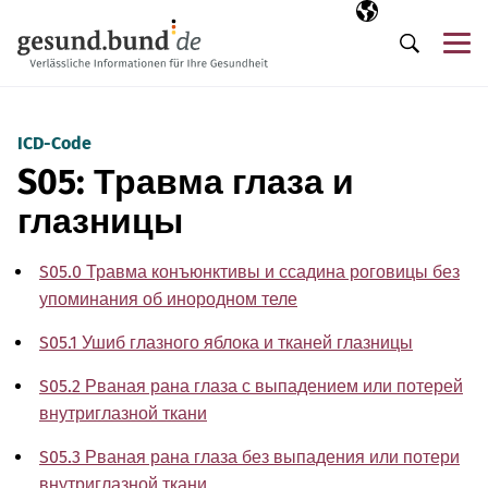
Пропустить навигацию
Выбранный язы
RU
М
Поиск
ICD-Code
S05: Травма глаза и
глазницы
S05.0 Травма конъюнктивы и ссадина роговицы без
упоминания об инородном теле
S05.1 Ушиб глазного яблока и тканей глазницы
S05.2 Рваная рана глаза с выпадением или потерей
внутриглазной ткани
S05.3 Рваная рана глаза без выпадения или потери
внутриглазной ткани