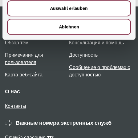
w
Auswahl erlauben
a
h
l
Ablehnen
Полезные ссылки
Услуги
Обзор тем
Консультация и помощь
Примечания для
Доступность
пользователя
Сообщение о проблемах с
Карта веб-сайта
доступностью
О нас
Контакты
Важные номера экстренных служб
Служба спасения
112