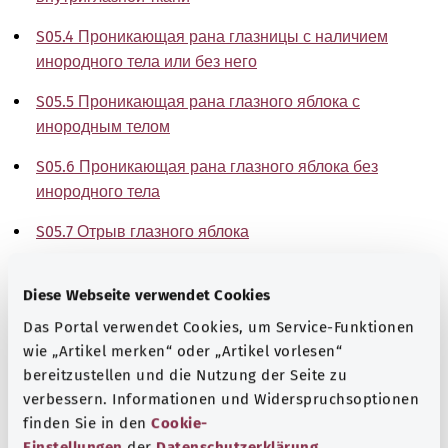
S05.4 Проникающая рана глазницы с наличием
инородного тела или без него
S05.5 Проникающая рана глазного яблока с
инородным телом
S05.6 Проникающая рана глазного яблока без
инородного тела
S05.7 Отрыв глазного яблока
S05.8 Другие травмы глаза и орбиты
Diese Webseite verwendet Cookies
S05.9 Травма глаза и орбиты неуточненная
Das Portal verwendet Cookies, um Service-Funktionen
wie „Artikel merken“ oder „Artikel vorlesen“
Указание
bereitzustellen und die Nutzung der Seite zu
verbessern. Informationen und Widerspruchsoptionen
finden Sie in den
Cookie-
Источник
Einstellungen
der
Datenschutzerklärung
.