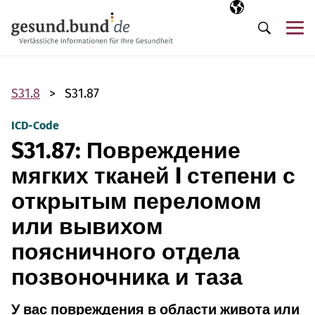
Пропустить навигацию
Выбранный язы
RU
М
Поиск
S31.8
S31.87
ICD-Code
S31.87: Повреждение
мягких тканей I степени с
открытым переломом
или вывихом
поясничного отдела
позвоночника и таза
У вас повреждения в области живота или