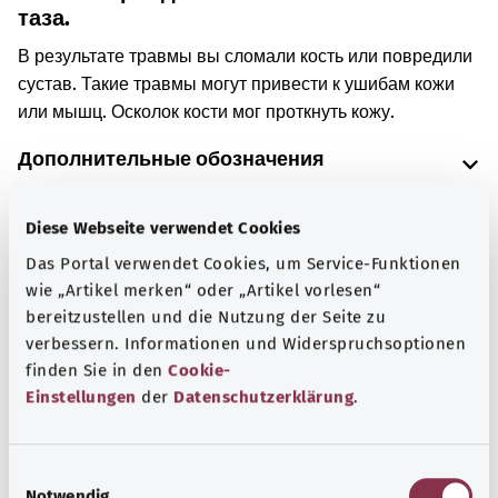
таза.
В результате травмы вы сломали кость или повредили
сустав. Такие травмы могут привести к ушибам кожи
или мышц. Осколок кости мог проткнуть кожу.
Дополнительные обозначения
Diese Webseite verwendet Cookies
Указание
Das Portal verwendet Cookies, um Service-Funktionen
wie „Artikel merken“ oder „Artikel vorlesen“
bereitzustellen und die Nutzung der Seite zu
verbessern. Informationen und Widerspruchsoptionen
Источник
finden Sie in den
Cookie-
Предоставлено некоммерческой организацией Was
Einstellungen
der
Datenschutzerklärung
.
hab’ ich? GmbH по поручению Bundesministerium für
Gesundheit (BMG, Федеральное министерство
здравоохранения).
E
Notwendig