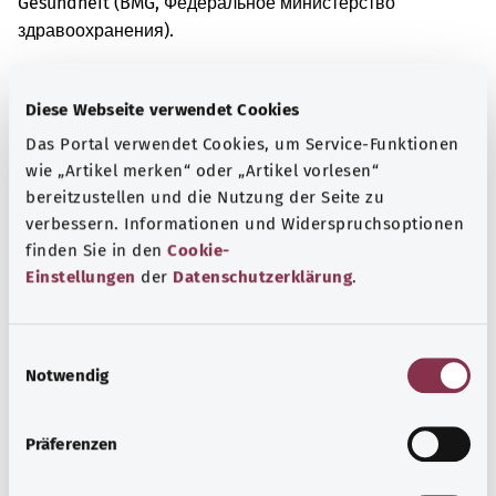
Gesundheit (BMG, Федеральное министерство
здравоохранения).
Diese Webseite verwendet Cookies
Для хорошей осведомленности
Das Portal verwendet Cookies, um Service-Funktionen
Другие статьи
wie „Artikel merken“ oder „Artikel vorlesen“
bereitzustellen und die Nutzung der Seite zu
verbessern. Informationen und Widerspruchsoptionen
finden Sie in den
Cookie-
Einstellungen
der
Datenschutzerklärung
.
E
Notwendig
i
n
w
Präferenzen
i
l
Перелом ключицы