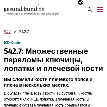
Пропустить навигацию
Выбранный язы
RU
М
Поиск
S42
S42.7
ICD-Code
S42.7: Множественные
переломы ключицы,
лопатки и плечевой кости
Вы сломали кости плечевого пояса и
плеча в нескольких местах.
В области плеча есть 3 кости и 2 сустава. К костям
относятся ключица, лопатка и плечевая кость. В
плечевом суставе плечевая кость соединяется с