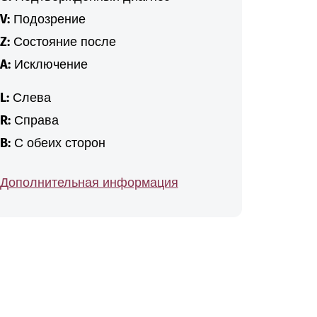
V:
Подозрение
Z:
Состояние после
A:
Исключение
L:
Слева
R:
Справа
B:
С обеих сторон
Дополнительная информация