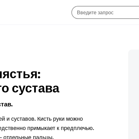
пястья:
о сустава
тав.
ей и суставов. Кисть руки можно
редственно примыкает к предплечью.
— отдельные пальцы.