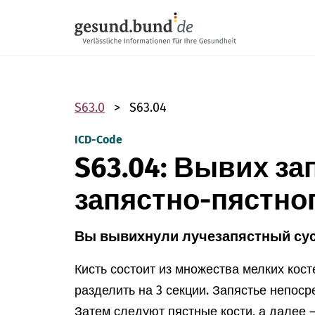
Пропустить навигацию
S63.0
S63.04
ICD-Code
S63.04: Вывих за
запястно-пястног
Вы вывихнули лучезапястный сус
Кисть состоит из множества мелких кост
разделить на 3 секции. Запястье непос
Затем следуют пястные кости, а далее 