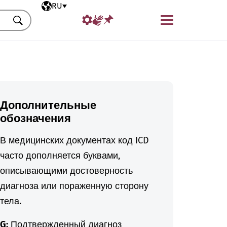
Выбранный язык
RU
Меню
Искать
Дополнительные
обозначения
В медицинских документах код ICD
часто дополняется буквами,
описывающими достоверность
диагноза или пораженную сторону
тела.
G:
Подтвержденный диагноз