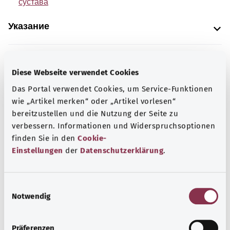
сустава
Указание
Источник
Diese Webseite verwendet Cookies
The explanations of ICD and OPS codes are provided by
Das Portal verwendet Cookies, um Service-Funktionen
the non-profit organization “Was hab’ ich?”
wie „Artikel merken“ oder „Artikel vorlesen“
gemeinnützige GmbH on behalf of the Federal Ministry of
bereitzustellen und die Nutzung der Seite zu
verbessern. Informationen und Widerspruchsoptionen
Health (BMG).
finden Sie in den
Cookie-
Einstellungen
der
Datenschutzerklärung
.
E
Наверх
Notwendig
i
n
w
Präferenzen
gesund.bund.de