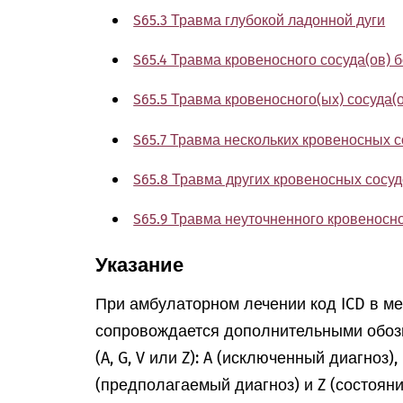
S65.3 Травма глубокой ладонной дуги
S65.4 Травма кровеносного сосуда(ов) 
S65.5 Травма кровеносного(ых) сосуда(о
S65.7 Травма нескольких кровеносных с
S65.8 Травма других кровеносных сосуд
S65.9 Травма неуточненного кровеносно
Указание
При амбулаторном лечении код ICD в м
сопровождается дополнительными обоз
(A, G, V или Z): A (исключенный диагноз)
(предполагаемый диагноз) и Z (состоян