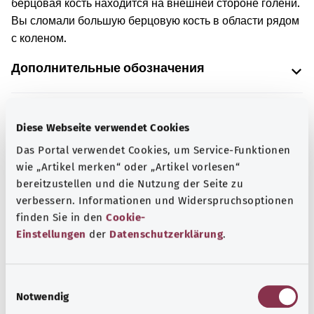
берцовая кость находится на внешней стороне голени.
Вы сломали большую берцовую кость в области рядом
с коленом.
Дополнительные обозначения
Указание
Diese Webseite verwendet Cookies
Das Portal verwendet Cookies, um Service-Funktionen
wie „Artikel merken“ oder „Artikel vorlesen“
bereitzustellen und die Nutzung der Seite zu
Источник
verbessern. Informationen und Widerspruchsoptionen
Предоставлено некоммерческой организацией Was
finden Sie in den
Cookie-
hab’ ich? GmbH по поручению Bundesministerium für
Einstellungen
der
Datenschutzerklärung
.
Gesundheit (BMG, Федеральное министерство
здравоохранения).
E
Notwendig
i