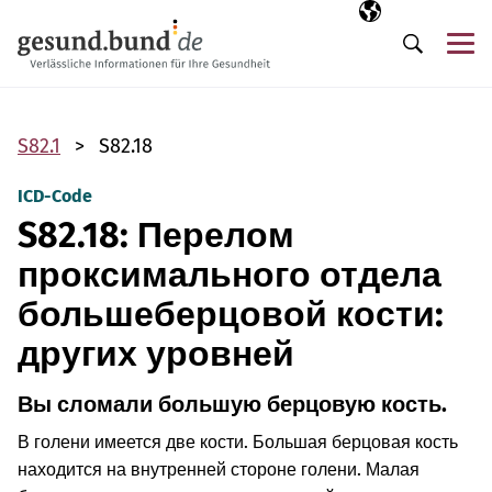
Пропустить навигацию
Выбранный язы
RU
М
Поиск
S82.1
S82.18
ICD-Code
S82.18: Перелом
проксимального отдела
большеберцовой кости:
других уровней
Вы сломали большую берцовую кость.
В голени имеется две кости. Большая берцовая кость
находится на внутренней стороне голени. Малая