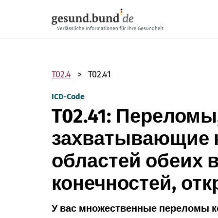
Пропустить навигацию
T02.4
T02.41
ICD-Code
T02.41: Переломы
захватывающие 
областей обеих 
конечностей, от
У вас множественные переломы ко