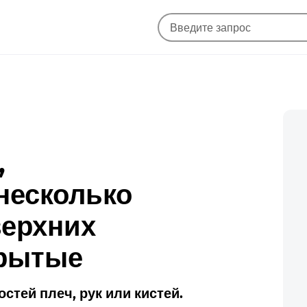
,
несколько
верхних
крытые
стей плеч, рук или кистей.