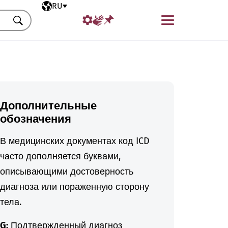
Выбранный язык
RU
Меню
Искать
Дополнительные
обозначения
В медицинских документах код ICD
часто дополняется буквами,
описывающими достоверность
диагноза или пораженную сторону
тела.
G:
Подтвержденный диагноз