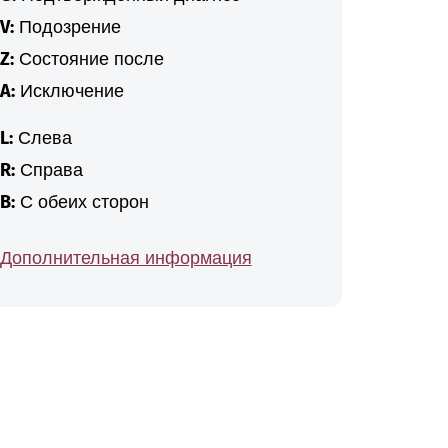
V:
Подозрение
Z:
Состояние после
A:
Исключение
L:
Слева
R:
Справа
B:
С обеих сторон
Дополнительная информация