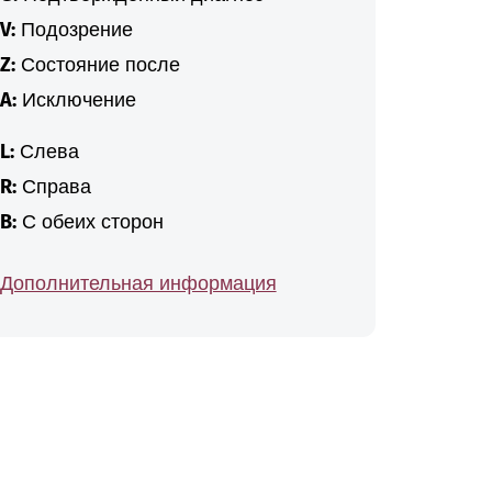
V:
Подозрение
Z:
Состояние после
A:
Исключение
L:
Слева
R:
Справа
B:
С обеих сторон
Дополнительная информация