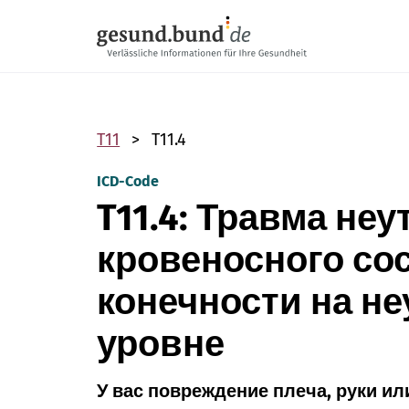
Пропустить навигацию
T11
T11.4
ICD-Code
T11.4: Травма не
кровеносного со
конечности на н
уровне
У вас повреждение плеча, руки или