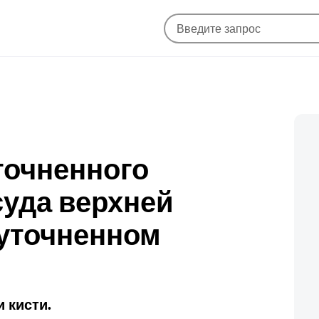
уточненного
суда верхней
еуточненном
 кисти.