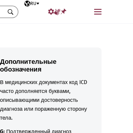
Выбранный язык
RU
Меню
Искать
Дополнительные
обозначения
В медицинских документах код ICD
часто дополняется буквами,
описывающими достоверность
диагноза или пораженную сторону
тела.
G:
Подтвержденный диагноз