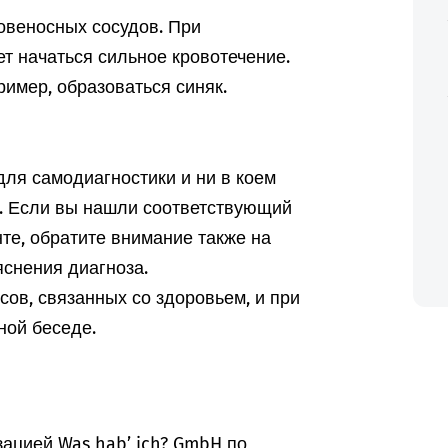
овеносных сосудов. При
т начаться сильное кровотечение.
ример, образоваться синяк.
ля самодиагностики и ни в коем
а. Если вы нашли соответствующий
те, обратите внимание также на
снения диагноза.
ов, связанных со здоровьем, и при
ной беседе.
ацией Was hab’ ich? GmbH по