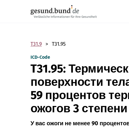
Пропустить навигацию
T31.9
T31.95
ICD-Code
T31.95: Термичес
поверхности тела
59 процентов те
ожогов 3 степени
У вас ожоги не менее 90 проценто