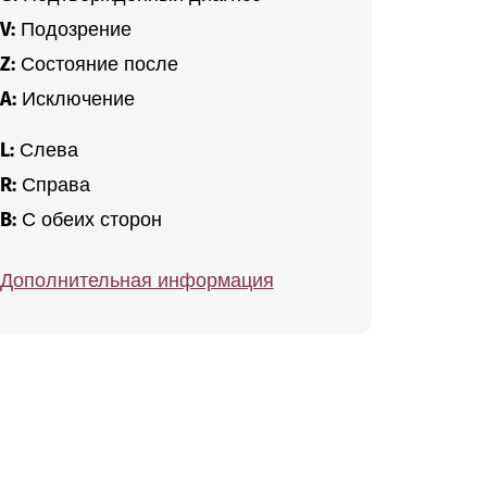
V:
Подозрение
Z:
Состояние после
A:
Исключение
L:
Слева
R:
Справа
B:
С обеих сторон
Дополнительная информация