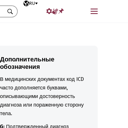
Выбранный язык
RU
Меню
Искать
Дополнительные
обозначения
В медицинских документах код ICD
часто дополняется буквами,
описывающими достоверность
диагноза или пораженную сторону
тела.
G:
Подтвержденный диагноз