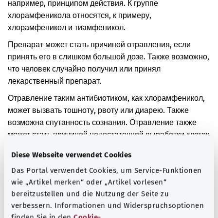
например, принципом действия. К группе
хлорамфеникола относятся, к примеру,
хлорамфеникол и тиамфеникол.
Препарат может стать причиной отравления, если
принять его в слишком большой дозе. Также возможно,
что человек случайно получил или принял
лекарственный препарат.
Отравление таким антибиотиком, как хлорамфеникол,
может вызвать тошноту, рвоту или диарею. Также
возможна спутанность сознания. Отравление также
может стать причиной недостаточной выработки клеток
крови. Сердце может перестать правильно
Diese Webseite verwendet Cookies
функционировать.
Das Portal verwendet Cookies, um Service-Funktionen
Дополнительные обозначения
wie „Artikel merken“ oder „Artikel vorlesen“
bereitzustellen und die Nutzung der Seite zu
verbessern. Informationen und Widerspruchsoptionen
finden Sie in den
Cookie-