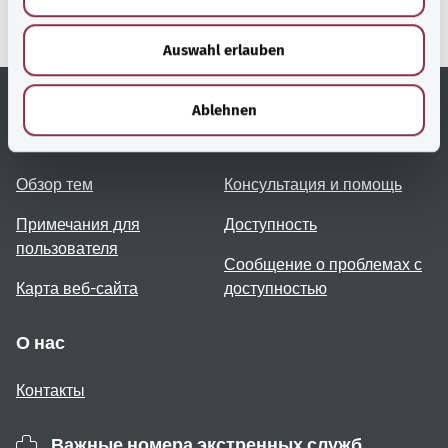
s
здравоохранения).
w
Auswahl erlauben
a
h
l
Ablehnen
Полезные ссылки
Услуги
Обзор тем
Консультация и помощь
Примечания для
Доступность
пользователя
Сообщение о проблемах с
Карта веб-сайта
доступностью
О нас
Контакты
Важные номера экстренных служб