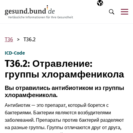
Пропустить навигацию
Выбранный язы
RU
М
Поиск
T36
T36.2
ICD-Code
T36.2: Отравление:
группы хлорамфеникола
Вы отравились антибиотиком из группы
хлорамфеникола.
Антибиотик — это препарат, который борется с
бактериями. Бактерии являются возбудителями
заболеваний. Препараты против бактерий разделяют
на разные группы. Группы отличаются друг от друга,