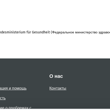
desministerium für Gesundheit (Федеральное министерство здраво
О нас
ация и помощь
Контакты
сть
е о проблемах с