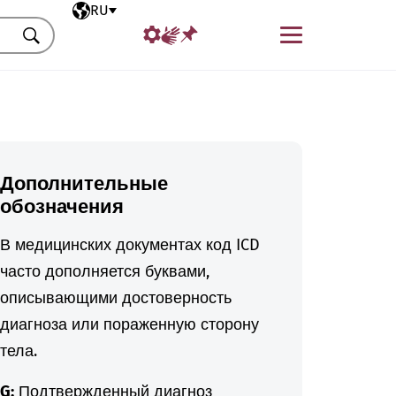
Выбранный язык
RU
Меню
Искать
Дополнительные
обозначения
В медицинских документах код ICD
часто дополняется буквами,
описывающими достоверность
диагноза или пораженную сторону
тела.
G:
Подтвержденный диагноз