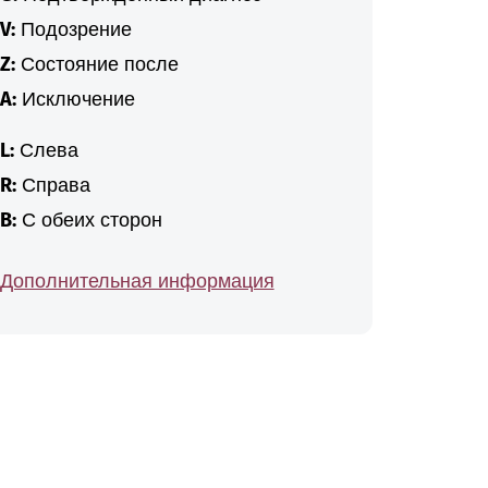
V:
Подозрение
Z:
Состояние после
A:
Исключение
L:
Слева
R:
Справа
B:
С обеих сторон
Дополнительная информация