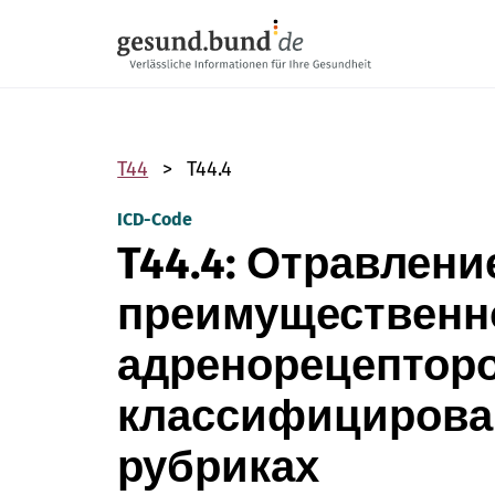
Пропустить навигацию
T44
T44.4
ICD-Code
T44.4: Отравлени
преимущественно
адренорецепторо
классифицирова
рубриках