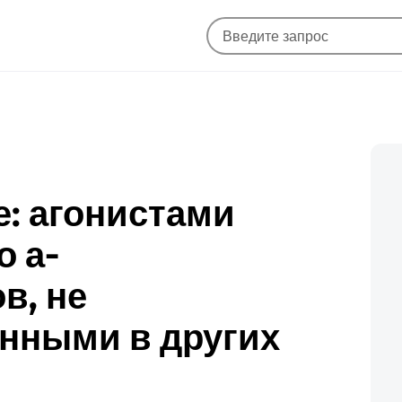
е: агонистами
 а-
в, не
нными в других