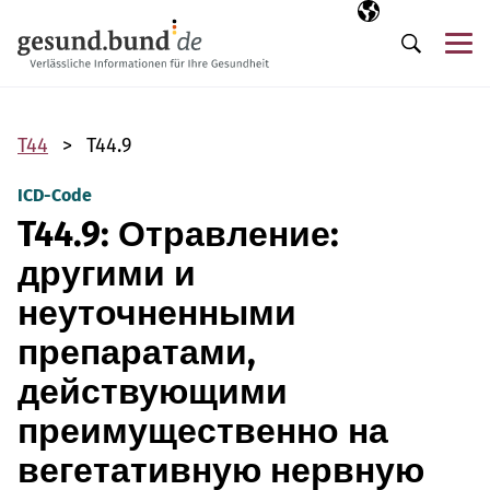
Пропустить навигацию
Выбранный язы
RU
М
Поиск
T44
T44.9
ICD-Code
T44.9: Отравление:
другими и
неуточненными
препаратами,
действующими
преимущественно на
вегетативную нервную