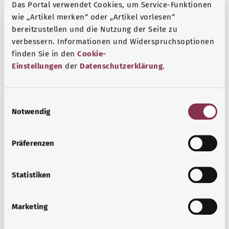
Das Portal verwendet Cookies, um Service-Funktionen
кровообращения или пищеварения. Симптомы, в
wie „Artikel merken“ oder „Artikel vorlesen“
частности, зависят, от того, насколько сильным было
bereitzustellen und die Nutzung der Seite zu
негативное воздействие препарата на организм.
verbessern. Informationen und Widerspruchsoptionen
Человек может быть серьезно болен.
finden Sie in den
Cookie-
Einstellungen
der
Datenschutzerklärung
.
Дополнительные обозначения
E
Notwendig
Указание
i
n
w
Präferenzen
i
Источник
l
Предоставлено некоммерческой организацией Was
l
Statistiken
hab’ ich? GmbH по поручению Bundesministerium für
i
g
Gesundheit (BMG, Федеральное министерство
Marketing
u
здравоохранения).
n