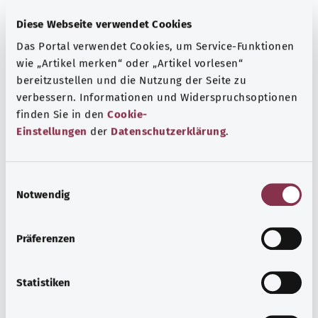
слишком малого количества воды может повыситься
Diese Webseite verwendet Cookies
артериальное давление. Если в организме слишком
Das Portal verwendet Cookies, um Service-Funktionen
много или слишком мало воды, может измениться
wie „Artikel merken“ oder „Artikel vorlesen“
содержание минеральных веществ в крови. Тогда
bereitzustellen und die Nutzung der Seite zu
могут возникнуть, например, тошнота, мышечная
verbessern. Informationen und Widerspruchsoptionen
слабость или нарушения сердечного ритма.
finden Sie in den
Cookie-
В зависимости от того, какой именно препарат вызвал
Einstellungen
der
Datenschutzerklärung
.
отравление, могут возникнуть и другие симптомы.
Дополнительные обозначения
E
Notwendig
i
n
w
Указание
Präferenzen
i
l
l
Statistiken
Источник
i
g