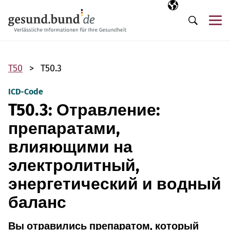
Пропустить навигацию
Выбранный язы
RU
М
Поиск
T50
T50.3
ICD-Code
T50.3: Отравление:
препаратами,
влияющими на
электролитный,
энергетический и водный
баланс
Вы отравились препаратом, который