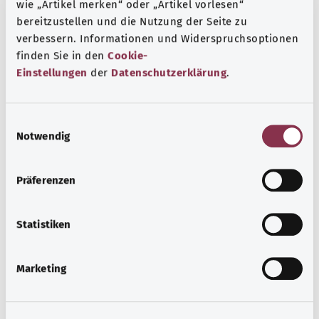
wie „Artikel merken“ oder „Artikel vorlesen“
и десен. Также может возникнуть паралич или
bereitzustellen und die Nutzung der Seite zu
повреждение почек.
verbessern. Informationen und Widerspruchsoptionen
finden Sie in den
Cookie-
Дополнительные обозначения
Einstellungen
der
Datenschutzerklärung
.
Указание
E
Notwendig
i
n
w
Источник
Präferenzen
i
Предоставлено некоммерческой организацией Was
l
hab’ ich? GmbH по поручению Bundesministerium für
l
Statistiken
Gesundheit (BMG, Федеральное министерство
i
здравоохранения).
g
Marketing
u
n
g
Наверх