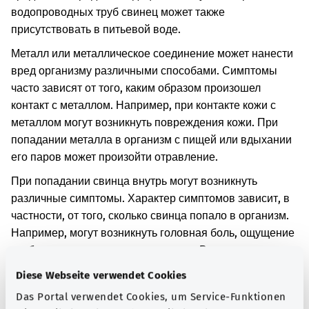
водопроводных труб свинец может также
присутствовать в питьевой воде.
Металл или металлическое соединение может нанести
вред организму различными способами. Симптомы
часто зависят от того, каким образом произошел
контакт с металлом. Например, при контакте кожи с
металлом могут возникнуть повреждения кожи. При
попадании металла в организм с пищей или вдыхании
его паров может произойти отравление.
При попадании свинца внутрь могут возникнуть
различные симптомы. Характер симптомов зависит, в
частности, от того, сколько свинца попало в организм.
Например, могут возникнуть головная боль, ощущение
разбитости или нарушения психики. Возможны спазмы
кишечника и запор. Свинец также нарушает
Diese Webseite verwendet Cookies
образование гемоглобина. Это может привести к
Das Portal verwendet Cookies, um Service-Funktionen
малокровию. Кроме того, может измениться цвет кожи