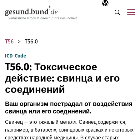
Пропустить навигацию
Выбранный язы
RU
М
Поиск
T56
T56.0
ICD-Code
T56.0: Токсическое
действие: свинца и его
соединений
Ваш организм пострадал от воздействия
свинца или его соединений.
Свинец — это тяжелый металл. Свинец содержится,
например, в батареях, свинцовых красках и некоторых
средствах народной медицины. В случае старых