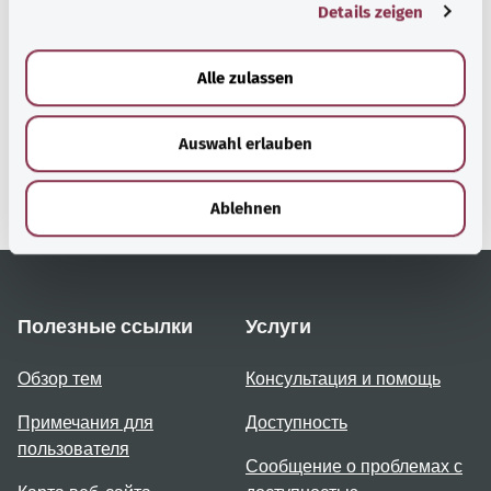
Details zeigen
s
a
u
gesund.bund.de
Alle zulassen
s
Сервис министерства
w
Bundesministerium für
Auswahl erlauben
a
Gesundheit (Федеральное
министерство
h
здравоохранения).
l
Ablehnen
Полезные ссылки
Услуги
Обзор тем
Консультация и помощь
Примечания для
Доступность
пользователя
Сообщение о проблемах с