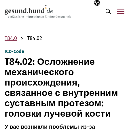
Пропустить навигацию
Выбранный язы
RU
М
Поиск
T84.0
T84.02
ICD-Code
T84.02: Осложнение
механического
происхождения,
связанное с внутренним
суставным протезом:
головки лучевой кости
У вас возникли проблемы из-за