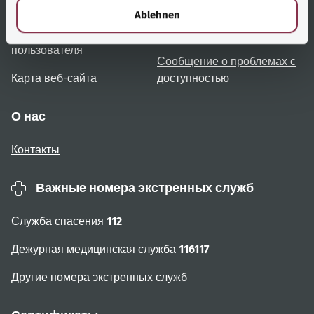
Обзор тем
Консультация и помощь
l
Ablehnen
Примечания для
Доступность
пользователя
Сообщение о проблемах с
Карта веб-сайта
доступностью
О нас
Контакты
Важные номера экстренных служб
Служба спасения
112
Дежурная медицинская служба
116117
Другие номера экстренных служб