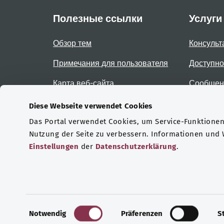
Полезные ссылки
Услуги
Обзор тем
Консульт
Примечания для пользователя
Доступно
Карта веб-сайта
Сообщени
доступно
Diese Webseite verwendet Cookies
Das Portal verwendet Cookies, um Service-Funktionen 
Сертификаты
Nutzung der Seite zu verbessern. Informationen und
Einstellungen
der
Datenschutzerklärung
.
© 2026 Bundesministerium für Gesundheit.
E
Notwendig
Präferenzen
S
i