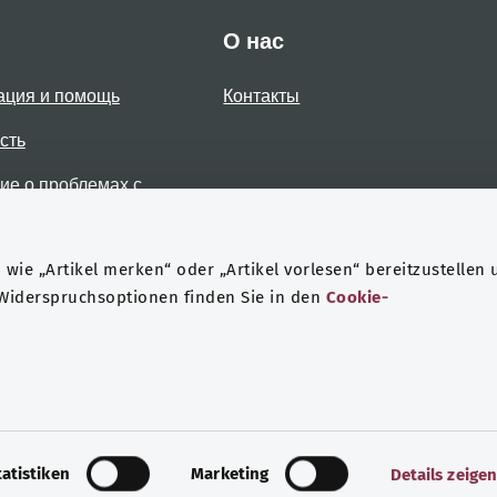
О нас
ация и помощь
Контакты
сть
е о проблемах с
стью
wie „Artikel merken“ oder „Artikel vorlesen“ bereitzustellen 
 Widerspruchsoptionen finden Sie in den
Cookie-
Защита данных
Выходные данные
tatistiken
Marketing
Details zeige