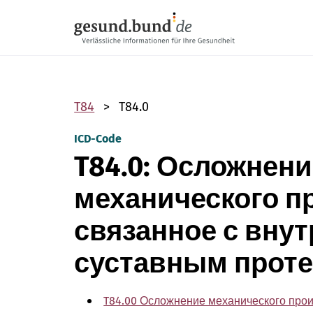
Пропустить навигацию
T84
T84.0
ICD-Code
T84.0: Осложнени
механического п
связанное с вну
суставным прот
T84.00 Осложнение механического прои