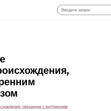
е
роисхождения,
тренним
езом
схождения, связанное с внутренним