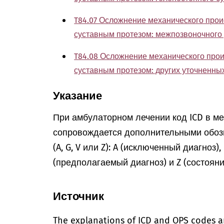
T84.07 Осложнение механического прои
суставным протезом: межпозвоночного
T84.08 Осложнение механического прои
суставным протезом: других уточненны
Указание
При амбулаторном лечении код ICD в м
сопровождается дополнительными обоз
(A, G, V или Z): A (исключенный диагноз)
(предполагаемый диагноз) и Z (состоян
Источник
The explanations of ICD and OPS codes a