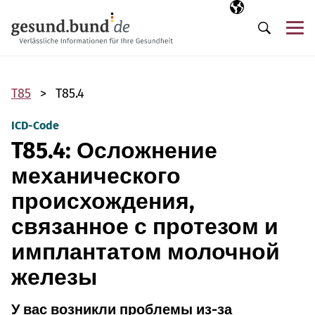
Пропустить навигацию
Выбранный язы
RU
М
Поиск
T85
T85.4
ICD-Code
T85.4: Осложнение
механического
происхождения,
связанное с протезом и
имплантатом молочной
железы
У вас возникли проблемы из-за