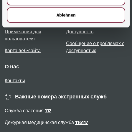
h
Полезные ссылки
Услуги
l
Ablehnen
Обзор тем
Консультация и помощь
Примечания для
Доступность
пользователя
Сообщение о проблемах с
Карта веб-сайта
доступностью
О нас
Контакты
Важные номера экстренных служб
Служба спасения
112
Дежурная медицинская служба
116117