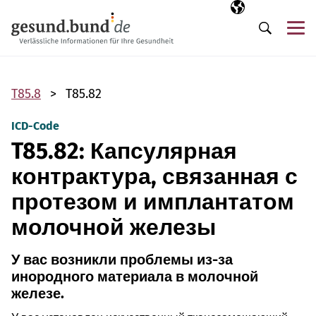
Пропустить навигацию
Выбранный язы
RU
М
Поиск
T85.8
T85.82
ICD-Code
T85.82: Капсулярная
контрактура, связанная с
протезом и имплантатом
молочной железы
У вас возникли проблемы из-за
инородного материала в молочной
железе.