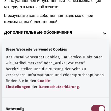
У вас установлен искусственный тканезамещающий
материал в молочной железе.
В результате ваша собственная ткань молочной
железы стала более твердой.
Дополнительные обозначения
Diese Webseite verwendet Cookies
Указание
Das Portal verwendet Cookies, um Service-Funktionen
wie „Artikel merken“ oder „Artikel vorlesen“
bereitzustellen und die Nutzung der Seite zu
Источник
verbessern. Informationen und Widerspruchsoptionen
finden Sie in den
Cookie-
Предоставлено некоммерческой организацией Was
Einstellungen
der
Datenschutzerklärung
.
hab’ ich? GmbH по поручению Bundesministerium für
Gesundheit (BMG, Федеральное министерство
здравоохранения).
E
Notwendig
i