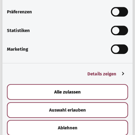
n
Эти вредные вещества могут нанести вред организму.
w
Кроме этого, могут возникнуть проблемы с давлением
Präferenzen
i
или боли в животе.
l
Дополнительные обозначения
l
Statistiken
i
g
Marketing
u
Указание
n
g
Details zeigen
s
a
Источник
u
Alle zulassen
Предоставлено некоммерческой организацией Was
s
hab’ ich? GmbH по поручению Bundesministerium für
w
Gesundheit (BMG, Федеральное министерство
Auswahl erlauben
a
здравоохранения).
h
l
Ablehnen