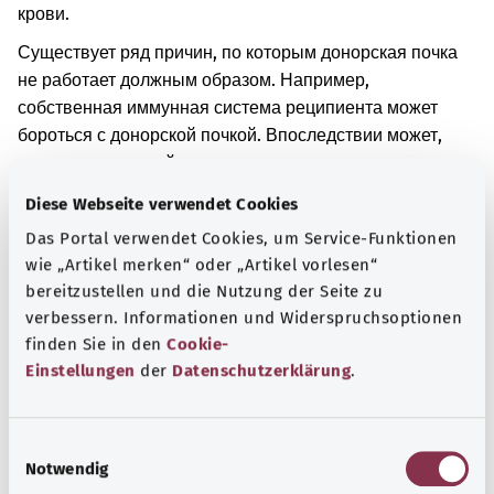
крови.
Существует ряд причин, по которым донорская почка
не работает должным образом. Например,
собственная иммунная система реципиента может
бороться с донорской почкой. Впоследствии может,
например, произойти воспаление и повреждение ткани
почки. Также возможно, например, что донорская почка
Diese Webseite verwendet Cookies
плохо снабжается кровью.
Das Portal verwendet Cookies, um Service-Funktionen
Если донорская почка работает неправильно, могут
wie „Artikel merken“ oder „Artikel vorlesen“
наблюдаться различные симптомы. Если донорская
bereitzustellen und die Nutzung der Seite zu
почка не производит достаточного количества мочи, то
verbessern. Informationen und Widerspruchsoptionen
выделение мочи также снижается. В результате в
finden Sie in den
Cookie-
организме остается слишком много жидкости. Эта
Einstellungen
der
Datenschutzerklärung
.
жидкость может скапливаться, например, в ногах. Если
нарушена правильная работа донорской почки, то в
E
организме также могут накапливаться определенные
Notwendig
i
вещества. В норме эти вещества выводятся с мочой.