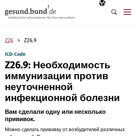
Пропустить навигацию
Выбранный язы
RU
М
Поиск
Z26
Z26.9
ICD-Code
Z26.9: Необходимость
иммунизации против
неуточненной
инфекционной болезни
Вам сделали одну или несколько
прививок.
Можно сделать прививку от возбудителей различных