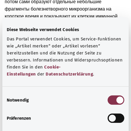
потом сами образуют отдельные небольшие
фрагменты болезнетворного микроорганизма на
короткое время и показывают их клеткам иммунной
системы.
Некоторые прививки приходится делать
Diese Webseite verwendet Cookies
повторно несколько раз в течение жизни, чтобы
защититься от возбудителей соответствующих
Das Portal verwendet Cookies, um Service-Funktionen
заболеваний на более длительный период времени.
wie „Artikel merken“ oder „Artikel vorlesen“
Возбудителями заболеваний являются, например,
bereitzustellen und die Nutzung der Seite zu
verbessern. Informationen und Widerspruchsoptionen
бактерии и вирусы. Если практически все люди в
finden Sie in den
Cookie-
обществе привиты от одной болезни, то вероятность
Einstellungen
der
Datenschutzerklärung
.
распространения этого заболевания значительно
снижается.
Вам сделали прививку от возбудителя определенного
E
заболевания.
Notwendig
i
n
Дополнительные обозначения
w
Präferenzen
i
l