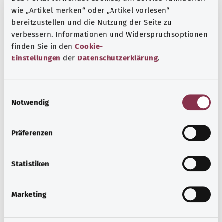
wie „Artikel merken“ oder „Artikel vorlesen“
Beratung und Hilfe
bereitzustellen und die Nutzung der Seite zu
verbessern. Informationen und Widerspruchsoptionen
Eine Auswahl verschiedener Beratungs- und
finden Sie in den
Cookie-
Informationsangebote zu bestimmten
Einstellungen
der
Datenschutzerklärung
.
Gesundheitsthemen.
Mehr erfahren
E
Notwendig
i
n
w
Präferenzen
i
l
l
Statistiken
i
g
Marketing
u
n