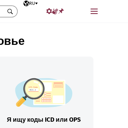
Выбранный язык
RU
Меню
Искать
овье
Я ищу коды ICD или OPS