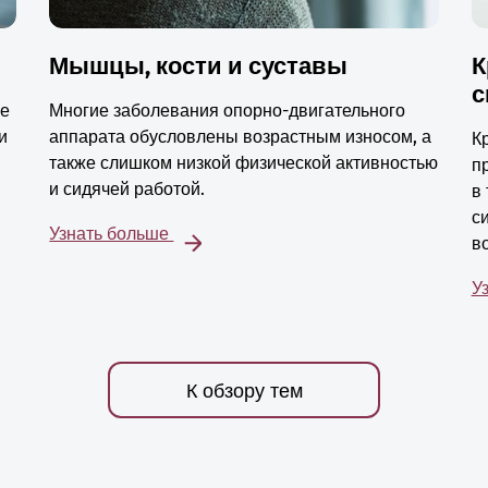
Мышцы, кости и суставы
К
с
ые
Многие заболевания опорно-двигательного
и
аппарата обусловлены возрастным износом, а
К
также слишком низкой физической активностью
п
и сидячей работой.
в
с
Узнать больше
в
У
К обзору тем