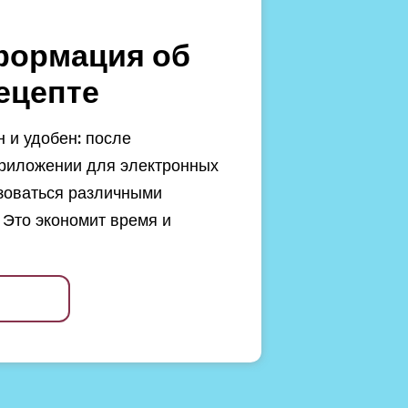
формация об
ецепте
 и удобен: после
риложении для электронных
зоваться различными
 Это экономит время и