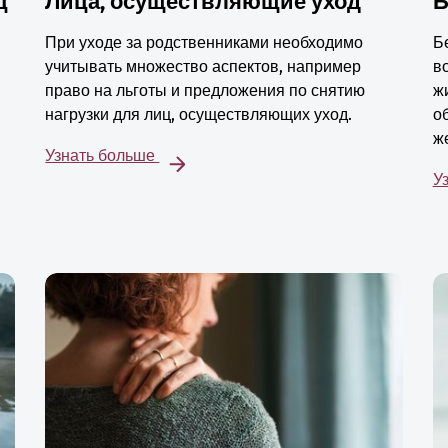
ц
Лица, осуществляющие уход
Б
При уходе за родственниками необходимо
Б
учитывать множество аспектов, например
в
право на льготы и предложения по снятию
ж
нагрузки для лиц, осуществляющих уход.
о
ж
Узнать больше
У