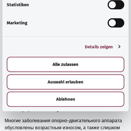
просто прийти в себя.
l
Statistiken
i
Узнать больше
g
Marketing
u
n
g
Details zeigen
s
a
u
Alle zulassen
s
w
Auswahl erlauben
a
h
l
Ablehnen
Мышцы, кости и суставы
Многие заболевания опорно-двигательного аппарата
обусловлены возрастным износом, а также слишком