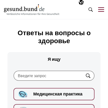
Пропустить навигацию
Выбранный язы
RU
М
Поиск
Ответы на вопросы о
здоровье
Я ищу
Искать
Медицинская практика