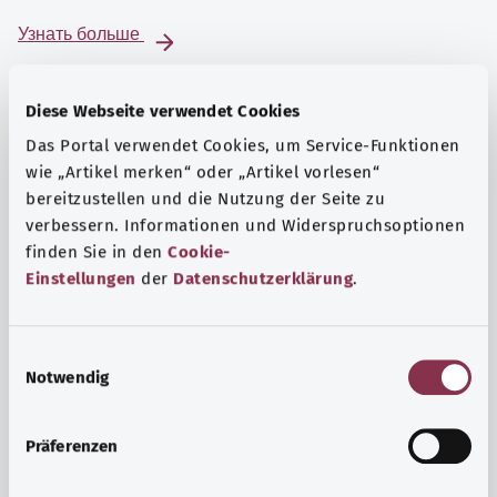
Узнать больше
Diese Webseite verwendet Cookies
Das Portal verwendet Cookies, um Service-Funktionen
wie „Artikel merken“ oder „Artikel vorlesen“
bereitzustellen und die Nutzung der Seite zu
verbessern. Informationen und Widerspruchsoptionen
finden Sie in den
Cookie-
Einstellungen
der
Datenschutzerklärung
.
E
Notwendig
i
Психика и самочувствие
n
Спорт или медитация? Существуют различные меры,
w
Präferenzen
позволяющие справиться со стрессом и нагрузками
i
повседневной жизни, улучшить самочувствие или
l