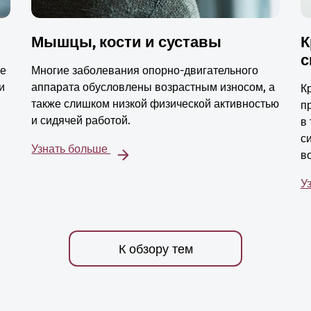
Мышцы, кости и суставы
К
с
ые
Многие заболевания опорно-двигательного
и
аппарата обусловлены возрастным износом, а
К
также слишком низкой физической активностью
п
и сидячей работой.
в
с
Узнать больше
в
У
К обзору тем