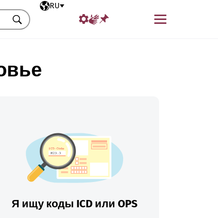
Выбранный язык
RU
Меню
Искать
овье
Я ищу коды ICD или OPS