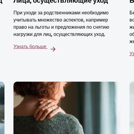
ц
Лица, осуществляющие уход
Б
При уходе за родственниками необходимо
Б
учитывать множество аспектов, например
в
право на льготы и предложения по снятию
ж
нагрузки для лиц, осуществляющих уход.
о
ж
Узнать больше
У