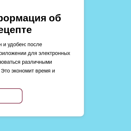
формация об
ецепте
 и удобен: после
риложении для электронных
зоваться различными
 Это экономит время и