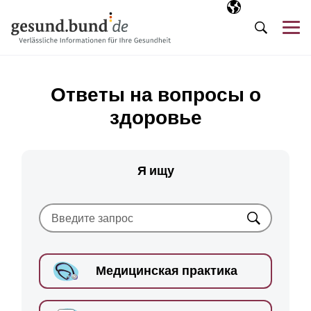
Пропустить навигацию
Выбранный язы
RU
М
Поиск
Ответы на вопросы о
здоровье
Я ищу
Искать
Медицинская практика