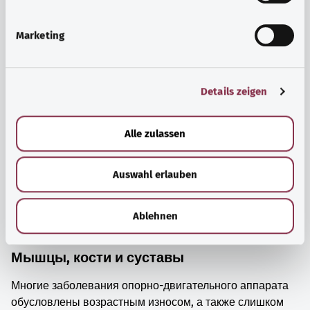
i
просто прийти в себя.
g
Marketing
Узнать больше
u
n
g
Details zeigen
s
a
u
Alle zulassen
s
w
Auswahl erlauben
a
h
l
Ablehnen
Мышцы, кости и суставы
Многие заболевания опорно-двигательного аппарата
обусловлены возрастным износом, а также слишком