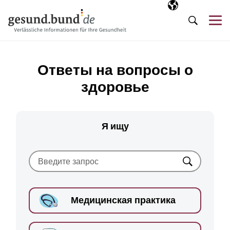
Пропустить навигацию
Выбранный язы
RU
М
Поиск
Ответы на вопросы о
здоровье
Я ищу
Искать
Медицинская практика