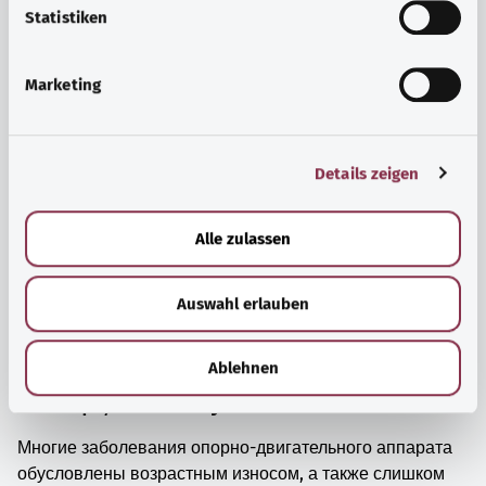
просто прийти в себя.
l
Statistiken
i
Узнать больше
g
Marketing
u
n
g
Details zeigen
s
a
u
Alle zulassen
s
w
Auswahl erlauben
a
h
l
Ablehnen
Мышцы, кости и суставы
Многие заболевания опорно-двигательного аппарата
обусловлены возрастным износом, а также слишком