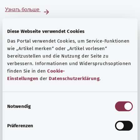
Узнать больше
Diese Webseite verwendet Cookies
Das Portal verwendet Cookies, um Service-Funktionen
wie „Artikel merken“ oder „Artikel vorlesen“
bereitzustellen und die Nutzung der Seite zu
verbessern. Informationen und Widerspruchsoptionen
finden Sie in den
Cookie-
Einstellungen
der
Datenschutzerklärung
.
E
Notwendig
i
Психика и самочувствие
n
Спорт или медитация? Существуют различные меры,
w
Präferenzen
позволяющие справиться со стрессом и нагрузками
i
повседневной жизни, улучшить самочувствие или
l