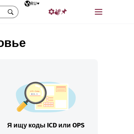
Выбранный язык
RU
Меню
Искать
овье
Я ищу коды ICD или OPS