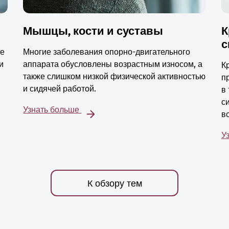
Мышцы, кости и суставы
К
с
ые
Многие заболевания опорно-двигательного
и
аппарата обусловлены возрастным износом, а
К
также слишком низкой физической активностью
п
и сидячей работой.
в
с
Узнать больше
в
У
К обзору тем