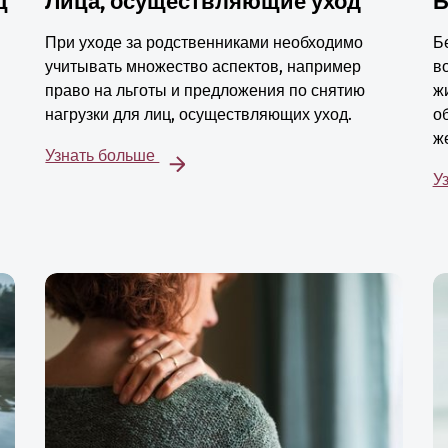
ц
Лица, осуществляющие уход
Б
При уходе за родственниками необходимо
Б
учитывать множество аспектов, например
в
право на льготы и предложения по снятию
ж
нагрузки для лиц, осуществляющих уход.
о
ж
Узнать больше
У