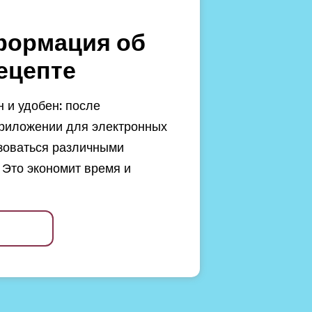
формация об
ецепте
 и удобен: после
риложении для электронных
зоваться различными
 Это экономит время и