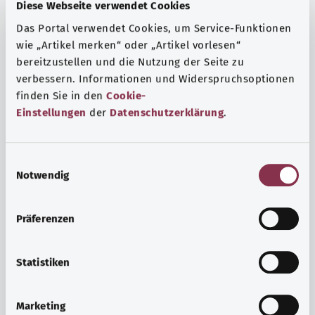
Fragen und eine intensive Lebenserfahrung. Welche
Diese Webseite verwendet Cookies
Beratungen und Untersuchungen Schwangere in
Das Portal verwendet Cookies, um Service-Funktionen
Anspruch nehmen können, erfahren Sie hier.
wie „Artikel merken“ oder „Artikel vorlesen“
bereitzustellen und die Nutzung der Seite zu
Mehr erfahren
verbessern. Informationen und Widerspruchsoptionen
finden Sie in den
Cookie-
Einstellungen
der
Datenschutzerklärung
.
E
Notwendig
i
n
w
Präferenzen
i
l
l
Statistiken
i
Psyche und Wohlbefinden
g
Marketing
u
Sport oder Meditation? Es gibt verschiedene