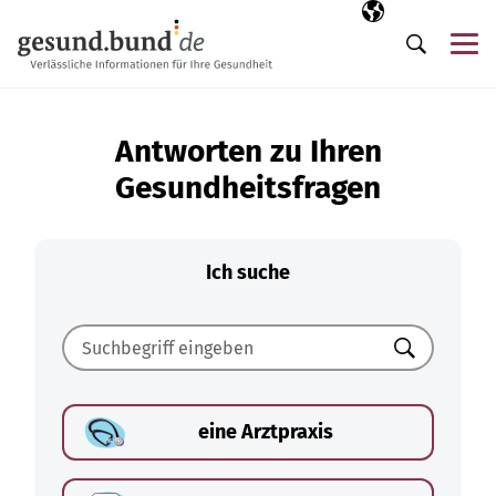
Navigation überspringen
Ausgewählte Sp
DE
Me
Suche
Antworten zu Ihren
Gesundheitsfragen
Ich suche
Suchen
eine Arztpraxis