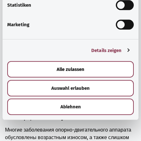
просто прийти в себя.
l
Statistiken
i
Узнать больше
g
Marketing
u
n
g
Details zeigen
s
a
u
Alle zulassen
s
w
Auswahl erlauben
a
h
l
Ablehnen
Мышцы, кости и суставы
Многие заболевания опорно-двигательного аппарата
обусловлены возрастным износом, а также слишком