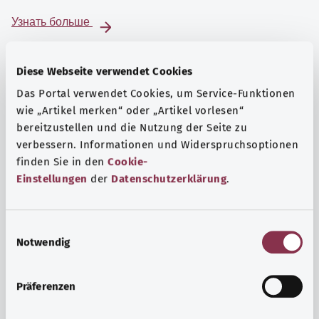
Узнать больше
Diese Webseite verwendet Cookies
Das Portal verwendet Cookies, um Service-Funktionen
wie „Artikel merken“ oder „Artikel vorlesen“
bereitzustellen und die Nutzung der Seite zu
verbessern. Informationen und Widerspruchsoptionen
finden Sie in den
Cookie-
Einstellungen
der
Datenschutzerklärung
.
E
Notwendig
i
Психика и самочувствие
n
Спорт или медитация? Существуют различные меры,
w
Präferenzen
позволяющие справиться со стрессом и нагрузками
i
повседневной жизни, улучшить самочувствие или
l