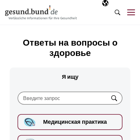
Пропустить навигацию
Выбранный язы
RU
М
Поиск
Ответы на вопросы о
здоровье
Я ищу
Искать
Медицинская практика