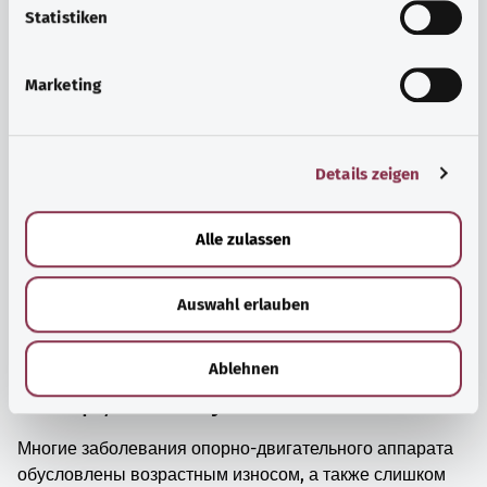
просто прийти в себя.
l
Statistiken
i
Узнать больше
g
Marketing
u
n
g
Details zeigen
s
a
u
Alle zulassen
s
w
Auswahl erlauben
a
h
l
Ablehnen
Мышцы, кости и суставы
Многие заболевания опорно-двигательного аппарата
обусловлены возрастным износом, а также слишком