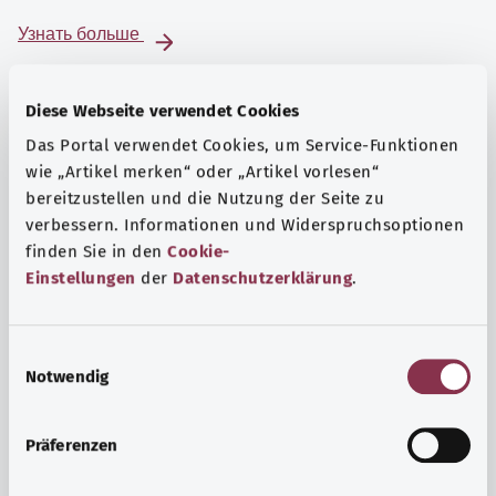
Узнать больше
Diese Webseite verwendet Cookies
Das Portal verwendet Cookies, um Service-Funktionen
wie „Artikel merken“ oder „Artikel vorlesen“
bereitzustellen und die Nutzung der Seite zu
verbessern. Informationen und Widerspruchsoptionen
finden Sie in den
Cookie-
Einstellungen
der
Datenschutzerklärung
.
E
Notwendig
i
Психика и самочувствие
n
Спорт или медитация? Существуют различные меры,
w
Präferenzen
позволяющие справиться со стрессом и нагрузками
i
повседневной жизни, улучшить самочувствие или
l