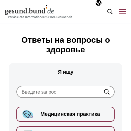
Пропустить навигацию
Выбранный язы
RU
М
Поиск
Ответы на вопросы о
здоровье
Я ищу
Искать
Медицинская практика