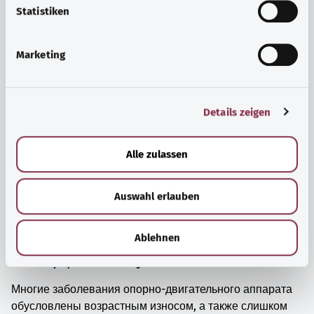
просто прийти в себя.
l
Statistiken
i
Узнать больше
g
Marketing
u
n
g
Details zeigen
s
a
u
Alle zulassen
s
w
Auswahl erlauben
a
h
l
Ablehnen
Мышцы, кости и суставы
Многие заболевания опорно-двигательного аппарата
обусловлены возрастным износом, а также слишком