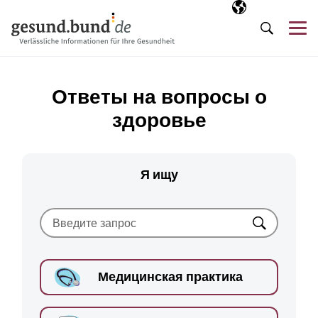
Пропустить навигацию
Выбранный язы
RU
М
Поиск
Ответы на вопросы о
здоровье
Я ищу
Искать
Медицинская практика