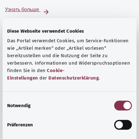
Узнать больше
Diese Webseite verwendet Cookies
Das Portal verwendet Cookies, um Service-Funktionen
wie „Artikel merken“ oder „Artikel vorlesen“
bereitzustellen und die Nutzung der Seite zu
verbessern. Informationen und Widerspruchsoptionen
finden Sie in den
Cookie-
Einstellungen
der
Datenschutzerklärung
.
E
Notwendig
i
Психика и самочувствие
n
Спорт или медитация? Существуют различные меры,
w
Präferenzen
позволяющие справиться со стрессом и нагрузками
i
повседневной жизни, улучшить самочувствие или
l