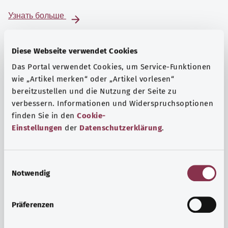
Узнать больше
Diese Webseite verwendet Cookies
Das Portal verwendet Cookies, um Service-Funktionen
wie „Artikel merken“ oder „Artikel vorlesen“
bereitzustellen und die Nutzung der Seite zu
verbessern. Informationen und Widerspruchsoptionen
finden Sie in den
Cookie-
Einstellungen
der
Datenschutzerklärung
.
E
Notwendig
i
Психика и самочувствие
n
Спорт или медитация? Существуют различные меры,
w
Präferenzen
позволяющие справиться со стрессом и нагрузками
i
повседневной жизни, улучшить самочувствие или
l