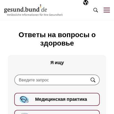
Пропустить навигацию
Выбранный язы
RU
М
Поиск
Ответы на вопросы о
здоровье
Я ищу
Искать
Медицинская практика