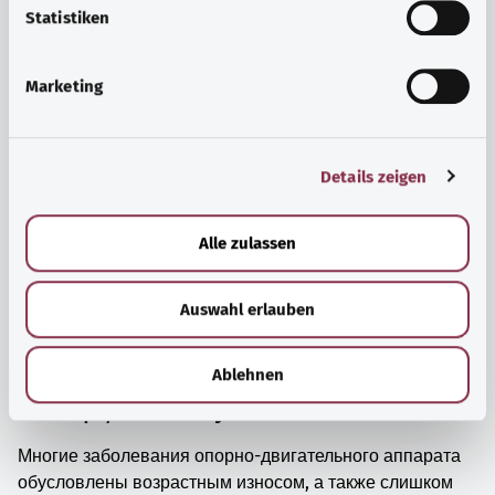
просто прийти в себя.
l
Statistiken
i
Узнать больше
g
Marketing
u
n
g
Details zeigen
s
a
u
Alle zulassen
s
w
Auswahl erlauben
a
h
l
Ablehnen
Мышцы, кости и суставы
Многие заболевания опорно-двигательного аппарата
обусловлены возрастным износом, а также слишком