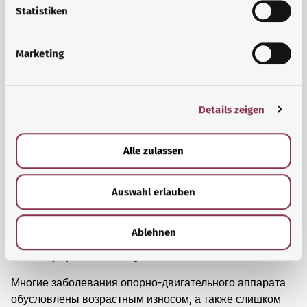
просто прийти в себя.
l
Statistiken
i
Узнать больше
g
Marketing
u
n
g
Details zeigen
s
a
u
Alle zulassen
s
w
Auswahl erlauben
a
h
l
Ablehnen
Мышцы, кости и суставы
Многие заболевания опорно-двигательного аппарата
обусловлены возрастным износом, а также слишком