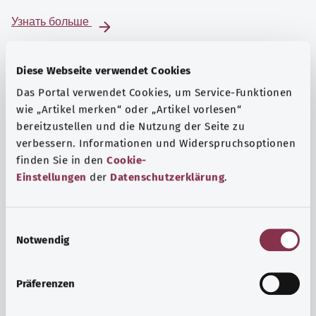
Узнать больше
Diese Webseite verwendet Cookies
Das Portal verwendet Cookies, um Service-Funktionen
wie „Artikel merken“ oder „Artikel vorlesen“
bereitzustellen und die Nutzung der Seite zu
verbessern. Informationen und Widerspruchsoptionen
finden Sie in den
Cookie-
Einstellungen
der
Datenschutzerklärung
.
E
Notwendig
i
Психика и самочувствие
n
Спорт или медитация? Существуют различные меры,
w
Präferenzen
позволяющие справиться со стрессом и нагрузками
i
повседневной жизни, улучшить самочувствие или
l