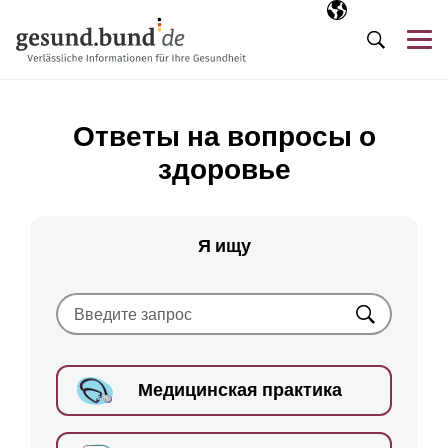
Пропустить навигацию
Выбранный язы
RU
М
Поиск
Ответы на вопросы о
здоровье
Я ищу
Искать
Медицинская практика