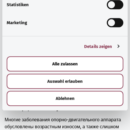
просто прийти в себя.
l
Statistiken
i
Узнать больше
g
Marketing
u
n
g
Details zeigen
s
a
u
Alle zulassen
s
w
Auswahl erlauben
a
h
l
Ablehnen
Мышцы, кости и суставы
Многие заболевания опорно-двигательного аппарата
обусловлены возрастным износом, а также слишком