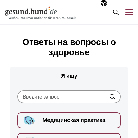
Пропустить навигацию
Выбранный язы
RU
М
Поиск
Ответы на вопросы о
здоровье
Я ищу
Искать
Медицинская практика