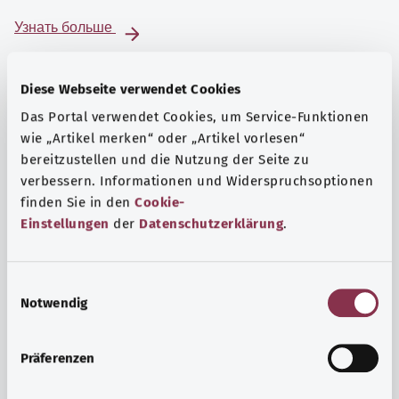
Узнать больше
Diese Webseite verwendet Cookies
Das Portal verwendet Cookies, um Service-Funktionen
wie „Artikel merken“ oder „Artikel vorlesen“
bereitzustellen und die Nutzung der Seite zu
verbessern. Informationen und Widerspruchsoptionen
finden Sie in den
Cookie-
Einstellungen
der
Datenschutzerklärung
.
E
Notwendig
i
Психика и самочувствие
n
Спорт или медитация? Существуют различные меры,
w
Präferenzen
позволяющие справиться со стрессом и нагрузками
i
повседневной жизни, улучшить самочувствие или
l