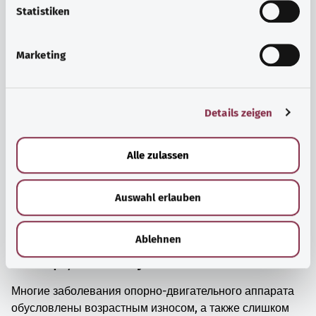
просто прийти в себя.
l
Statistiken
i
Узнать больше
g
Marketing
u
n
g
Details zeigen
s
a
u
Alle zulassen
s
w
Auswahl erlauben
a
h
l
Ablehnen
Мышцы, кости и суставы
Многие заболевания опорно-двигательного аппарата
обусловлены возрастным износом, а также слишком