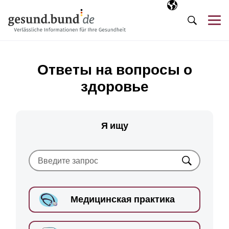
Пропустить навигацию
Выбранный язы
RU
М
Поиск
Ответы на вопросы о
здоровье
Я ищу
Искать
Медицинская практика