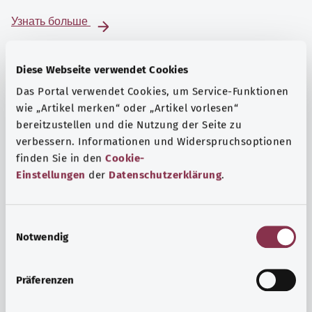
Узнать больше
Diese Webseite verwendet Cookies
Das Portal verwendet Cookies, um Service-Funktionen
wie „Artikel merken“ oder „Artikel vorlesen“
bereitzustellen und die Nutzung der Seite zu
verbessern. Informationen und Widerspruchsoptionen
finden Sie in den
Cookie-
Einstellungen
der
Datenschutzerklärung
.
E
Notwendig
i
Психика и самочувствие
n
Спорт или медитация? Существуют различные меры,
w
Präferenzen
позволяющие справиться со стрессом и нагрузками
i
повседневной жизни, улучшить самочувствие или
l