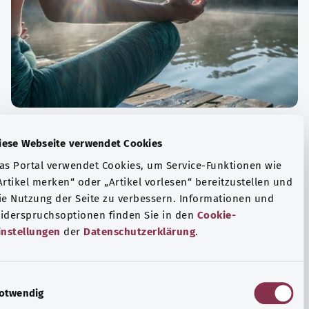
الة الصحية والرفاهية
Diese Webseite verwendet Cookies
ياضة أو التأمل؟ هناك تدابير مختلفة للتعامل مع الضغوط
Das Portal verwendet Cookies, um Service-Funktionen wie
وتر في الحياة اليومية، ولزيادة رفاهية الفرد أو لزيادة الراحة.
„Artikel merken“ oder „Artikel vorlesen“ bereitzustellen u
die Nutzung der Seite zu verbessern. Informationen und
فة المزيد
Widerspruchsoptionen finden Sie in den
Cookie-
Einstellungen
der
Datenschutzerklärung
.
E
Notwendig
i