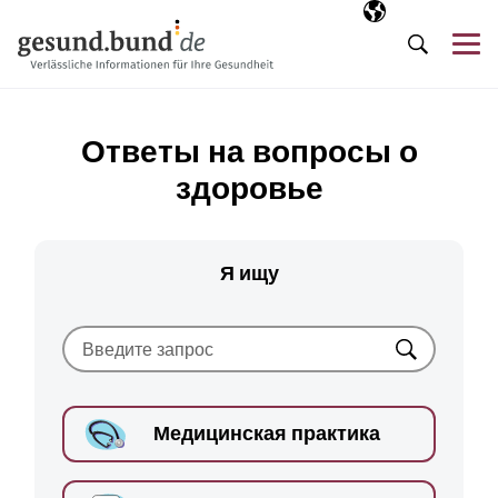
Пропустить навигацию
Выбранный язы
RU
М
Поиск
Ответы на вопросы о
здоровье
Я ищу
Искать
Медицинская практика