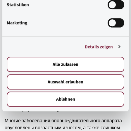
просто прийти в себя.
l
Statistiken
i
Узнать больше
g
Marketing
u
n
g
Details zeigen
s
a
u
Alle zulassen
s
w
Auswahl erlauben
a
h
l
Ablehnen
Мышцы, кости и суставы
Многие заболевания опорно-двигательного аппарата
обусловлены возрастным износом, а также слишком