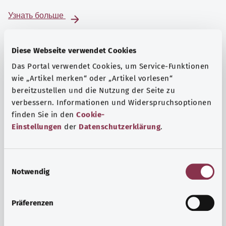
Узнать больше
Diese Webseite verwendet Cookies
Das Portal verwendet Cookies, um Service-Funktionen
wie „Artikel merken“ oder „Artikel vorlesen“
bereitzustellen und die Nutzung der Seite zu
verbessern. Informationen und Widerspruchsoptionen
finden Sie in den
Cookie-
Einstellungen
der
Datenschutzerklärung
.
E
Notwendig
i
Психика и самочувствие
n
Спорт или медитация? Существуют различные меры,
w
Präferenzen
позволяющие справиться со стрессом и нагрузками
i
повседневной жизни, улучшить самочувствие или
l