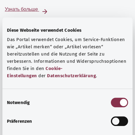
Узнать больше
Diese Webseite verwendet Cookies
Das Portal verwendet Cookies, um Service-Funktionen
wie „Artikel merken“ oder „Artikel vorlesen“
bereitzustellen und die Nutzung der Seite zu
verbessern. Informationen und Widerspruchsoptionen
finden Sie in den
Cookie-
Einstellungen
der
Datenschutzerklärung
.
E
Notwendig
i
Психика и самочувствие
n
Спорт или медитация? Существуют различные меры,
w
Präferenzen
позволяющие справиться со стрессом и нагрузками
i
повседневной жизни, улучшить самочувствие или
l