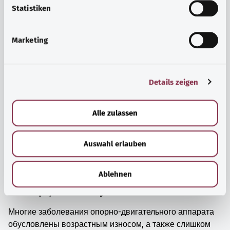
просто прийти в себя.
l
Statistiken
i
Узнать больше
g
Marketing
u
n
g
Details zeigen
s
a
u
Alle zulassen
s
w
Auswahl erlauben
a
h
l
Ablehnen
Мышцы, кости и суставы
Многие заболевания опорно-двигательного аппарата
обусловлены возрастным износом, а также слишком