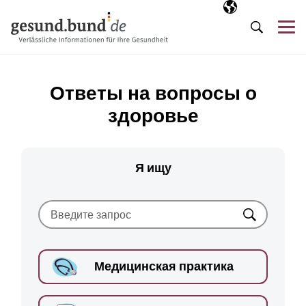
Пропустить навигацию
Выбранный язы
RU
М
Поиск
Ответы на вопросы о
здоровье
Я ищу
Искать
Медицинская практика