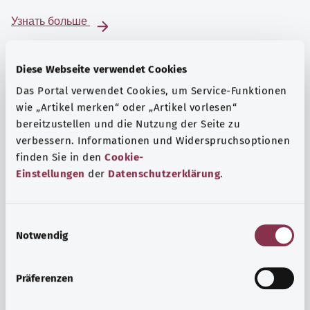
Узнать больше
Diese Webseite verwendet Cookies
Das Portal verwendet Cookies, um Service-Funktionen
wie „Artikel merken“ oder „Artikel vorlesen“
bereitzustellen und die Nutzung der Seite zu
verbessern. Informationen und Widerspruchsoptionen
finden Sie in den
Cookie-
Einstellungen
der
Datenschutzerklärung
.
E
Notwendig
i
Психика и самочувствие
n
Спорт или медитация? Существуют различные меры,
w
Präferenzen
позволяющие справиться со стрессом и нагрузками
i
повседневной жизни, улучшить самочувствие или
l