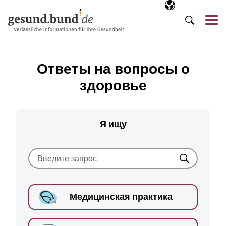
Пропустить навигацию
Выбранный язы
RU
М
Поиск
Ответы на вопросы о
здоровье
Я ищу
Искать
Медицинская практика