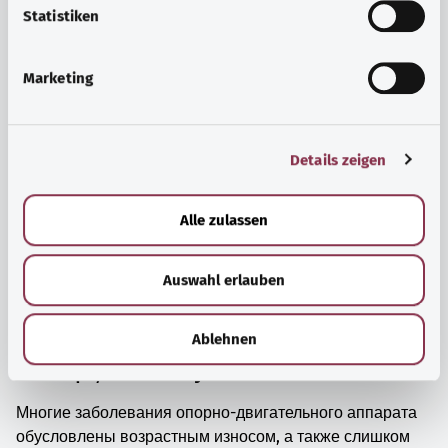
просто прийти в себя.
l
Statistiken
i
Узнать больше
g
Marketing
u
n
g
Details zeigen
s
a
u
Alle zulassen
s
w
Auswahl erlauben
a
h
l
Ablehnen
Мышцы, кости и суставы
Многие заболевания опорно-двигательного аппарата
обусловлены возрастным износом, а также слишком