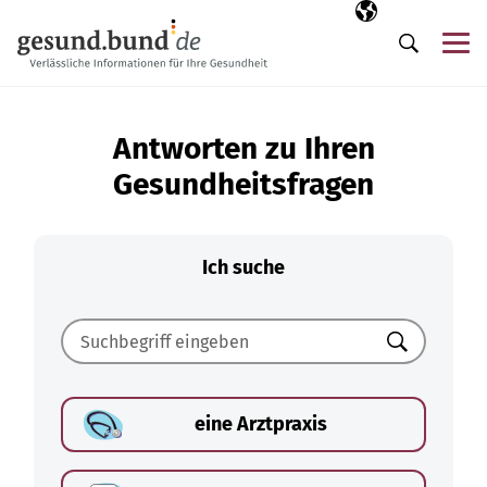
Navigation überspringen
Ausgewählte Sp
DE
Me
Suche
Antworten zu Ihren
Gesundheitsfragen
Ich suche
Suchen
eine Arztpraxis