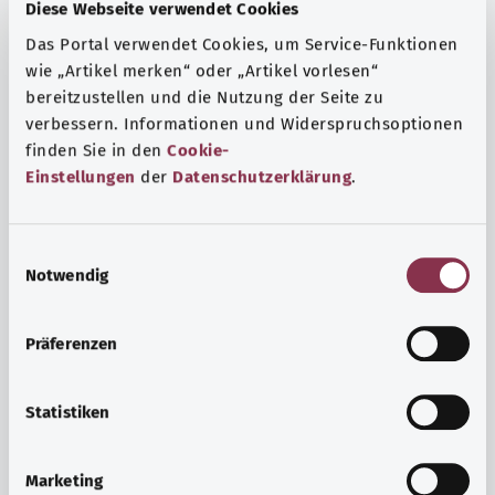
Fragen und eine intensive Lebenserfahrung. Welche
Diese Webseite verwendet Cookies
Beratungen und Untersuchungen Schwangere in
Das Portal verwendet Cookies, um Service-Funktionen
Anspruch nehmen können, erfahren Sie hier.
wie „Artikel merken“ oder „Artikel vorlesen“
bereitzustellen und die Nutzung der Seite zu
Mehr erfahren
verbessern. Informationen und Widerspruchsoptionen
finden Sie in den
Cookie-
Einstellungen
der
Datenschutzerklärung
.
E
Notwendig
i
n
w
Präferenzen
i
l
l
Statistiken
i
Psyche und Wohlbefinden
g
Marketing
u
Sport oder Meditation? Es gibt verschiedene