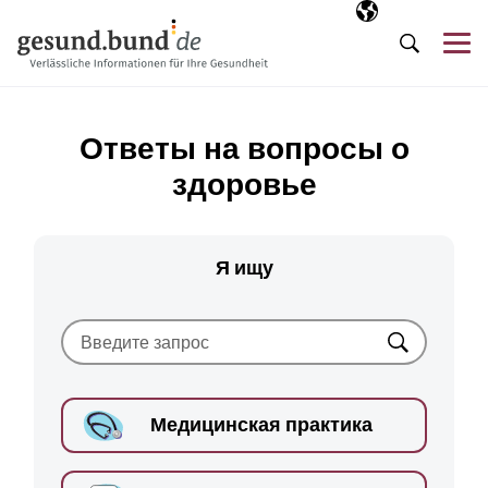
Пропустить навигацию
Выбранный язы
RU
М
Поиск
Ответы на вопросы о
здоровье
Я ищу
Искать
Медицинская практика