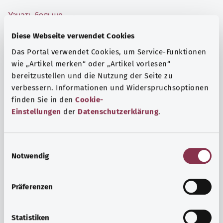
Узнать больше
Diese Webseite verwendet Cookies
Das Portal verwendet Cookies, um Service-Funktionen
wie „Artikel merken“ oder „Artikel vorlesen“
bereitzustellen und die Nutzung der Seite zu
verbessern. Informationen und Widerspruchsoptionen
finden Sie in den
Cookie-
Einstellungen
der
Datenschutzerklärung
.
E
Notwendig
i
n
Психика и самочувствие
w
Präferenzen
i
Спорт или медитация? Существуют различные меры,
l
позволяющие справиться со стрессом и нагрузками
l
Statistiken
повседневной жизни, улучшить самочувствие или