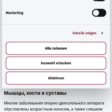
i
просто прийти в себя.
g
Marketing
Узнать больше
u
n
g
Details zeigen
s
a
u
Alle zulassen
s
w
Auswahl erlauben
a
h
l
Ablehnen
Мышцы, кости и суставы
Многие заболевания опорно-двигательного аппарата
обусловлены возрастным износом, а также слишком