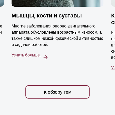
Мышцы, кости и суставы
К
с
ые
Многие заболевания опорно-двигательного
и
аппарата обусловлены возрастным износом, а
К
также слишком низкой физической активностью
п
и сидячей работой.
в
с
Узнать больше
в
У
К обзору тем