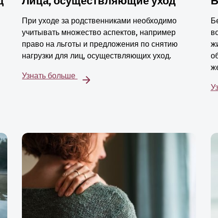
ц
Лица, осуществляющие уход
Б
При уходе за родственниками необходимо
Б
учитывать множество аспектов, например
в
право на льготы и предложения по снятию
ж
нагрузки для лиц, осуществляющих уход.
о
ж
Узнать больше
У