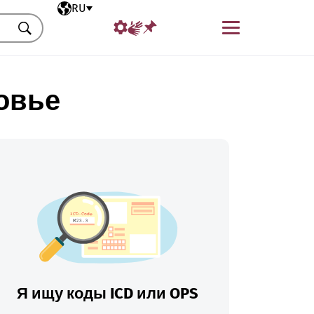
Выбранный язык
RU
Меню
Искать
овье
Я ищу коды ICD или OPS