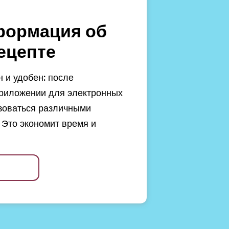
формация об
ецепте
 и удобен: после
риложении для электронных
зоваться различными
 Это экономит время и