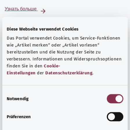
Узнать больше
Diese Webseite verwendet Cookies
Das Portal verwendet Cookies, um Service-Funktionen
wie „Artikel merken“ oder „Artikel vorlesen“
bereitzustellen und die Nutzung der Seite zu
verbessern. Informationen und Widerspruchsoptionen
finden Sie in den
Cookie-
Einstellungen
der
Datenschutzerklärung
.
E
Notwendig
i
Психика и самочувствие
n
Спорт или медитация? Существуют различные меры,
w
Präferenzen
позволяющие справиться со стрессом и нагрузками
i
повседневной жизни, улучшить самочувствие или
l