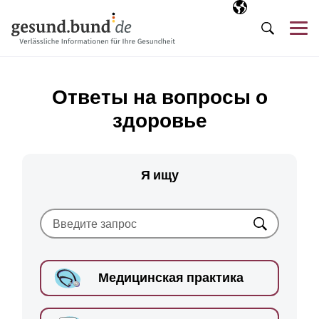
Пропустить навигацию
Выбранный язы
RU
М
Поиск
Ответы на вопросы о
здоровье
Я ищу
Искать
Медицинская практика