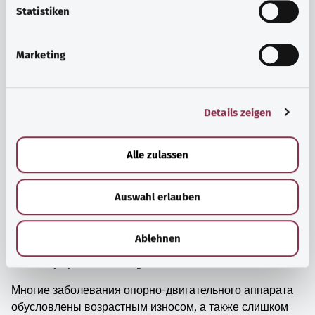
просто прийти в себя.
l
Statistiken
i
Узнать больше
g
Marketing
u
n
g
Details zeigen
s
a
u
Alle zulassen
s
w
Auswahl erlauben
a
h
l
Ablehnen
Мышцы, кости и суставы
Многие заболевания опорно-двигательного аппарата
обусловлены возрастным износом, а также слишком