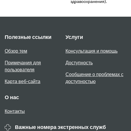
здравоохранения).
Полезные ссылки
Услуги
Обзор тем
Консультация и помощь
Примечания для
Доступность
пользователя
Сообщение о проблемах с
Карта веб-сайта
доступностью
О нас
Контакты
Важные номера экстренных служб