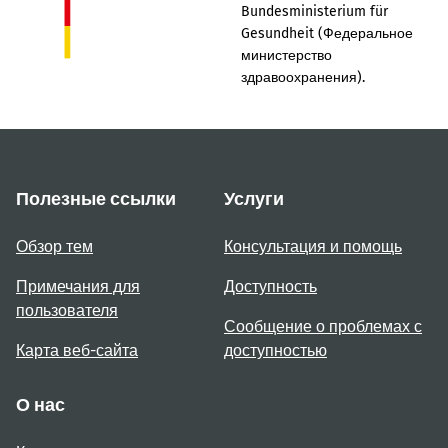
Bundesministerium für
Gesundheit (Федеральное
министерство
здравоохранения).
Полезные ссылки
Услуги
Обзор тем
Консультация и помощь
Примечания для
Доступность
пользователя
Сообщение о проблемах с
Карта веб-сайта
доступностью
О нас