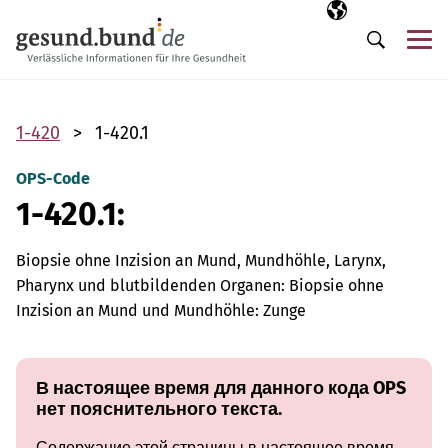
Пропустить навигацию
Выбранный язы
RU
М
Поиск
1-420
1-420.1
OPS-Code
1-420.1:
Biopsie ohne Inzision an Mund, Mundhöhle, Larynx,
Pharynx und blutbildenden Organen: Biopsie ohne
Inzision an Mund und Mundhöhle: Zunge
В настоящее время для данного кода OPS
нет пояснительного текста.
Содержание этой страницы в настоящее время