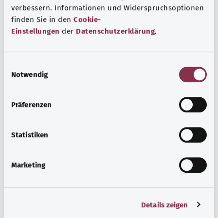
verbessern. Informationen und Widerspruchsoptionen
finden Sie in den
Cookie-
Selbsthilfe
Einstellungen
der
Datenschutzerklärung
.
Selbsthilfegruppen bieten Austausch und Unterstützung
für Menschen mit chronischen Erkrankungen,
E
Suchtproblemen, Behinderungen und seelischen
Notwendig
i
Problemen.
n
Узнать больше
w
Präferenzen
i
l
l
Statistiken
i
g
Marketing
u
n
g
Details zeigen
s
a