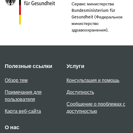
Сервис министерства
Bundesministerium für
Gesundheit (Федеральное
министерство
здравоохранения).
Полезные ссылки
Услуги
Обзор тем
Консультация и помощь
Примечания для
Доступность
пользователя
Сообщение о проблемах с
Карта веб-сайта
доступностью
О нас