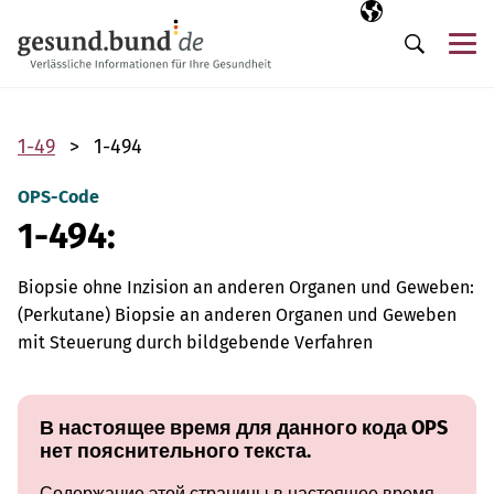
Пропустить навигацию
Выбранный язы
RU
М
Поиск
1-49
1-494
OPS-Code
1-494:
Biopsie ohne Inzision an anderen Organen und Geweben:
(Perkutane) Biopsie an anderen Organen und Geweben
mit Steuerung durch bildgebende Verfahren
В настоящее время для данного кода OPS
нет пояснительного текста.
Содержание этой страницы в настоящее время