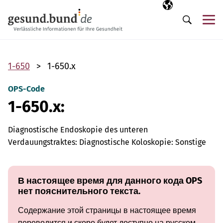
Пропустить навигацию
Выбранный язы
RU
М
Поиск
1-650
1-650.x
OPS-Code
1-650.x:
Diagnostische Endoskopie des unteren
Verdauungstraktes: Diagnostische Koloskopie: Sonstige
В настоящее время для данного кода OPS
нет пояснительного текста.
Содержание этой страницы в настоящее время
переводится и скоро будет доступно на русском