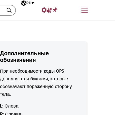
Выбранный язык
RU
Меню
Искать
Дополнительные
обозначения
При необходимости коды OPS
дополняются буквами, которые
обозначают пораженную сторону
тела.
L:
Слева
R:
Справа